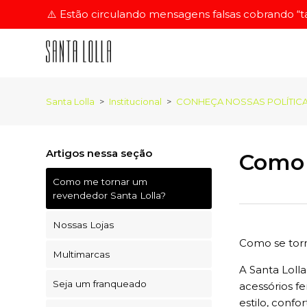
⚠️ Estão circulando mensagens falsas cobrando “tax
Santa Lolla
Institucional
CONHEÇA NOSSAS POLÍTICA
Artigos nessa seção
Como 
Como me tornar um
revendedor Santa Lolla?
Nossas Lojas
Como se torn
Multimarcas
A Santa Loll
Seja um franqueado
acessórios f
estilo, confo