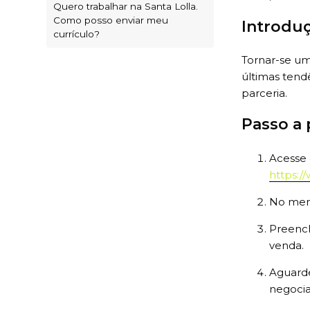
Quero trabalhar na Santa Lolla.
Como posso enviar meu
Introdu
currículo?
Tornar-se um
últimas tend
parceria.
Passo a 
Acesse 
https:/
No menu
Preench
venda.
Aguarde
negocia