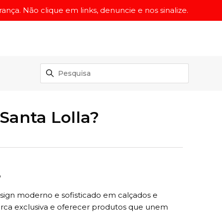
ança. Não clique em links, denuncie e nos sinalize.
anta Lolla?
o
esign moderno e sofisticado em calçados e
arca exclusiva e oferecer produtos que unem