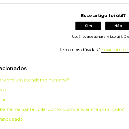
Esse artigo foi útil?
Sim
Não
Usuários que acharam isso útil: 0 
Tem mais dúvidas?
Envie uma so
lacionados
ar com um atendente humano?
cas
jas
balhar na Santa Lolla. Como posso enviar meu currículo?
franqueado