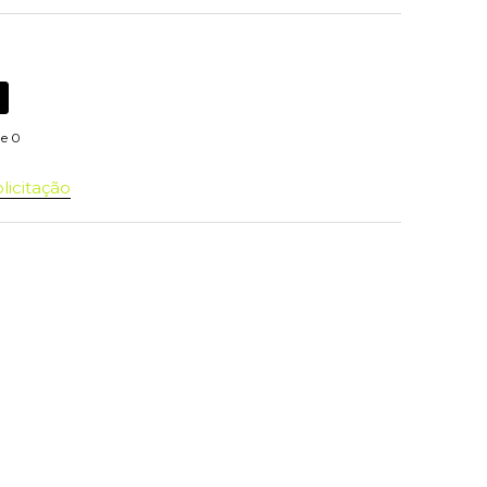
de 0
licitação