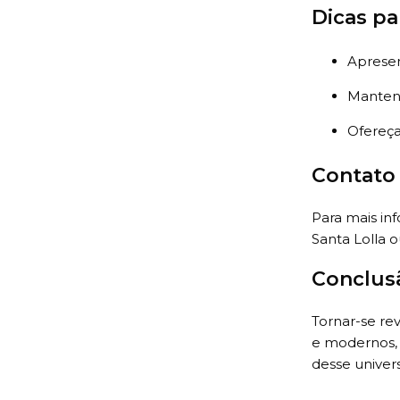
Dicas pa
Apresen
Mantenh
Ofereça
Contato
Para mais in
Santa Lolla o
Conclus
Tornar-se re
e modernos, 
desse univers