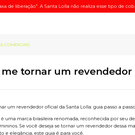
a de liberação”. A Santa Lolla não realiza esse tipo de cobr
S COMERCIAIS
me tornar um revendedor S
ar um revendedor oficial da Santa Lolla: guia passo a pass
a é uma marca brasileira renomada, reconhecida por seu d
emininos. Se você deseja se tornar um revendedor dessa m
rto e elegância, este guia é para você.