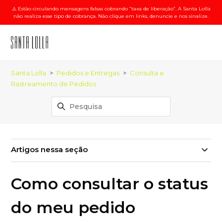
⚠️ Estão circulando mensagens falsas cobrando “taxa de liberação”. A Santa Lolla
não realiza esse tipo de cobrança. Não clique em links, denuncie e nos sinalize.
Santa Lolla
Pedidos e Entregas
Consulta e
Rastreamento de Pedidos
Artigos nessa seção
Como consultar o status
do meu pedido