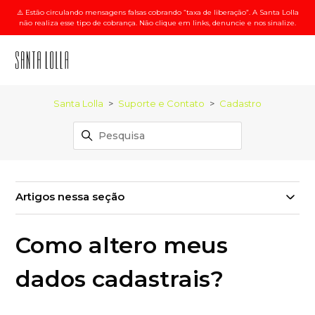
⚠️ Estão circulando mensagens falsas cobrando “taxa de liberação”. A Santa Lolla
não realiza esse tipo de cobrança. Não clique em links, denuncie e nos sinalize.
Santa Lolla
Suporte e Contato
Cadastro
Artigos nessa seção
Como altero meus
dados cadastrais?