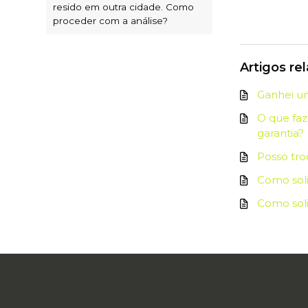
resido em outra cidade. Como
proceder com a análise?
Artigos re
Ganhei um
O que faz
garantia?
Posso tro
Como soli
Como soli