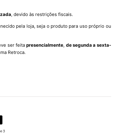
izada
, devido às restrições fiscais.
cido pela loja, seja o produto para uso próprio ou
eve ser feita
presencialmente
,
de segunda a sexta-
uma Retroca.
de 3