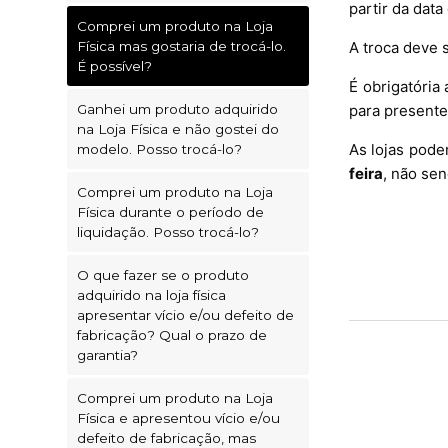
partir da data
Comprei um produto na Loja
Física mas gostaria de trocá-lo.
A troca deve s
É possível?
É obrigatória
Ganhei um produto adquirido
para presente
na Loja Física e não gostei do
As lojas podem
modelo. Posso trocá-lo?
feira
, não sen
Comprei um produto na Loja
Física durante o período de
liquidação. Posso trocá-lo?
O que fazer se o produto
adquirido na loja física
apresentar vício e/ou defeito de
fabricação? Qual o prazo de
garantia?
Comprei um produto na Loja
Física e apresentou vício e/ou
defeito de fabricação, mas