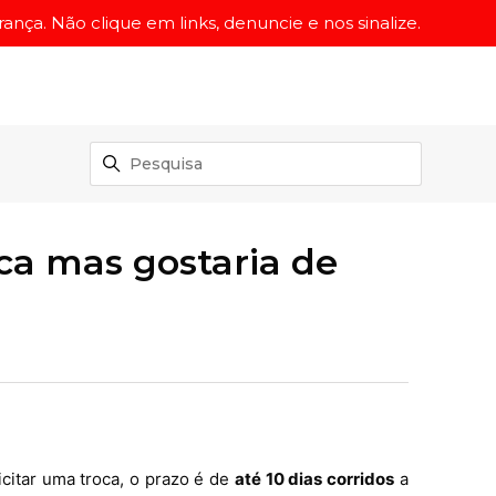
ança. Não clique em links, denuncie e nos sinalize.
ca mas gostaria de
icitar uma troca, o prazo é de
até 10 dias corridos
a