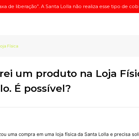
a de liberação”. A Santa Lolla não realiza esse tipo de cobr
oja Física
ei um produto na Loja Físi
lo. É possível?
zou uma compra em uma loja física da Santa Lolla e precisa sol