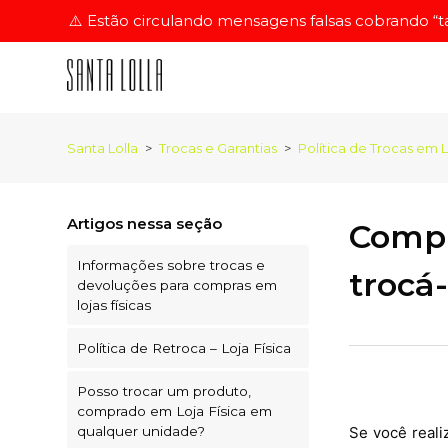
⚠️ Estão circulando mensagens falsas cobrando “tax
Santa Lolla
Trocas e Garantias
Política de Trocas em L
Artigos nessa seção
Compr
Informações sobre trocas e
trocá-
devoluções para compras em
lojas físicas
Política de Retroca – Loja Física
Posso trocar um produto,
comprado em Loja Física em
qualquer unidade?
Se você reali