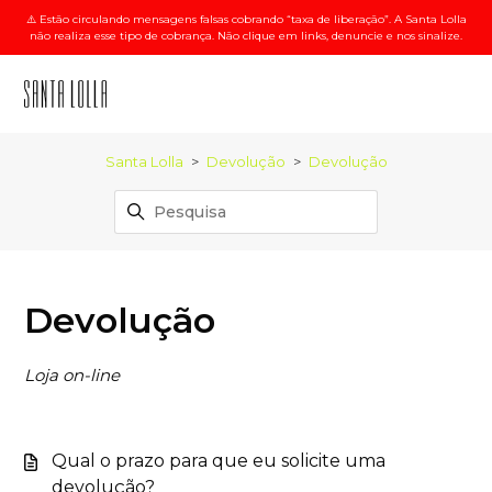
⚠️ Estão circulando mensagens falsas cobrando “taxa de liberação”. A Santa Lolla
não realiza esse tipo de cobrança. Não clique em links, denuncie e nos sinalize.
Santa Lolla
Devolução
Devolução
Devolução
Loja on-line
Qual o prazo para que eu solicite uma
devolução?